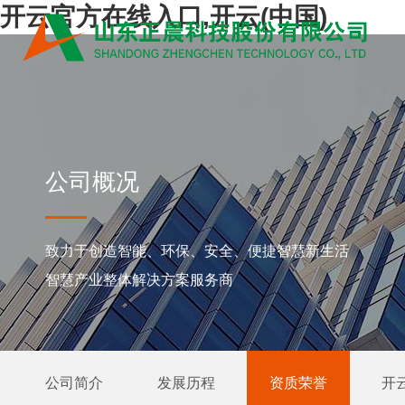
开云官方在线入口,开云(中国)
公司概况
致力于创造智能、环保、安全、便捷智慧新生活
智慧产业整体解决方案服务商
公司简介
发展历程
资质荣誉
开