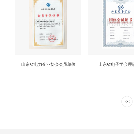
山东省电力企业协会会员单位
山东省电子学会理
<<