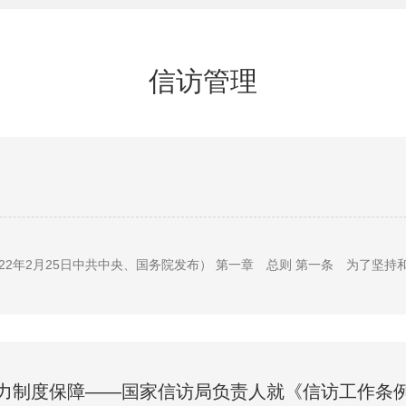
信访管理
2022年2月25日中共中央、国务院发布） 第一章 总则 第一条 为了
力制度保障——国家信访局负责人就《信访工作条