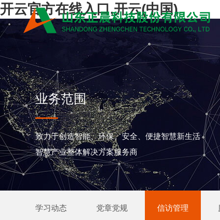
开云官方在线入口,开云(中国)
业务范围
致力于创造智能、环保、安全、便捷智慧新生活
智慧产业整体解决方案服务商
学习动态
党章党规
信访管理