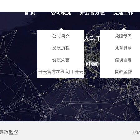
首 页
公司概况
开云官方在
党建工作
公司简介
党建动态
线入口,开云
发展历程
党章党规
资质荣誉
信访管理
(中国)
开云官方在线入口,开云
廉政监督
(中国)
廉政监督
您