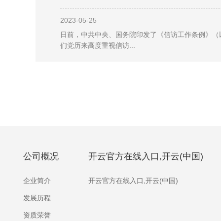
2023-05-25
日前，中共中央、国务院印发了《信访工作条例》（
们党历来高度重视信访...
公司概况
开云官方在线入口,开云(中国)
企业简介
开云官方在线入口,开云(中国)
发展历程
资质荣誉