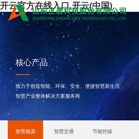
开云官方在线入口,开云(中国)
核心产品
致力于创造智能、环保、安全、便捷智慧新生活
智慧产业整体解决方案服务商
智慧能源
智慧交通
节能控碳