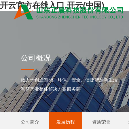
开云官方在线入口,开云(中国)
公司概况
致力于创造智能、环保、安全、便捷智慧新生活
智慧产业整体解决方案服务商
公司简介
发展历程
资质荣誉