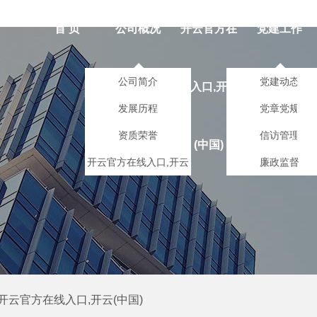
首 页
公司概况
开云官方在
党建工作
公司简介
党建动态
线入口,开云
发展历程
党章党规
资质荣誉
信访管理
(中国)
开云官方在线入口,开云
廉政监督
(中国)
开云官方在线入口,开云(中国)