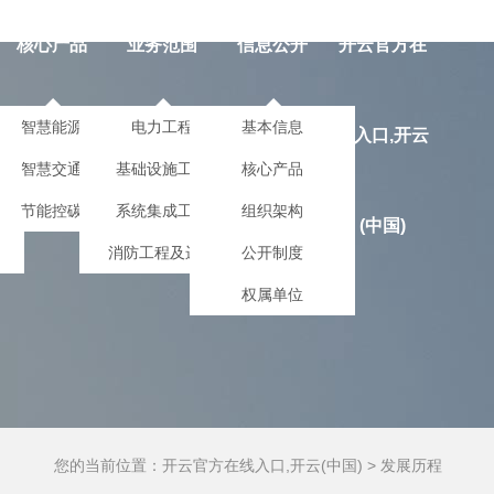
核心产品
业务范围
信息公开
开云官方在
智慧能源
电力工程
基本信息
线入口,开云
智慧交通
基础设施工程
核心产品
节能控碳
系统集成工程
组织架构
(中国)
消防工程及运维
公开制度
权属单位
您的当前位置：
开云官方在线入口,开云(中国)
> 发展历程