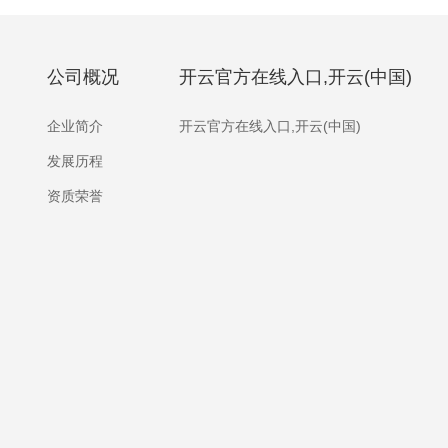
公司概况
开云官方在线入口,开云(中国)
企业简介
开云官方在线入口,开云(中国)
发展历程
资质荣誉