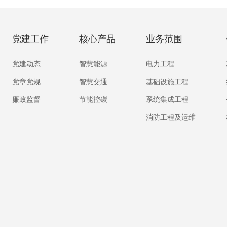
党建工作
核心产品
业务范围
党建动态
智慧能源
电力工程
党章党规
智慧交通
基础设施工程
廉政监督
节能控碳
系统集成工程
消防工程及运维