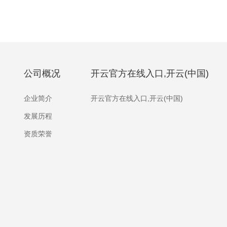
公司概况
开云官方在线入口,开云(中国)
企业简介
开云官方在线入口,开云(中国)
发展历程
资质荣誉