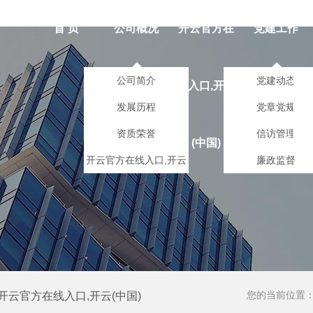
首 页
公司概况
开云官方在
党建工作
公司简介
党建动态
线入口,开云
发展历程
党章党规
资质荣誉
信访管理
(中国)
开云官方在线入口,开云
廉政监督
(中国)
开云官方在线入口,开云(中国)
您的当前位置