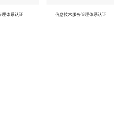
管理体系认证
信息技术服务管理体系认证