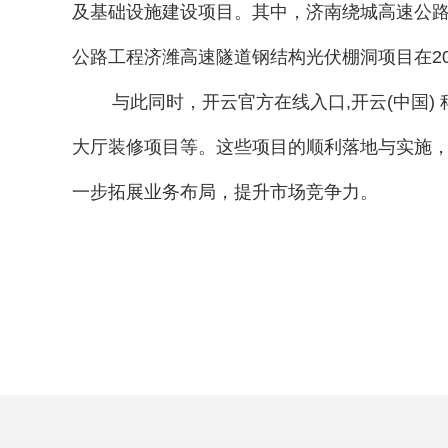
及基础设施建设项目。其中，济南绕城高速公路二
公路工程济潍高速隧道钢结构光伏棚洞项目
在
与此同时，开云官方在线入口,开云(中国
大厅装修项目等。这些项目的顺利落地与实施
一步拓展业务布局，提升市场竞争力。