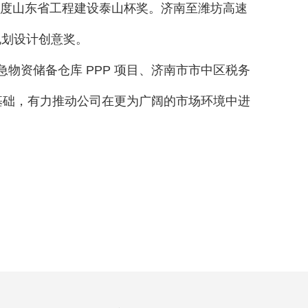
年度山东省工程建设泰山杯奖。
济南至潍坊高速
规划设计创意奖。
应急物资储备仓库
PPP 项目、济南市市中区税务
基础，有力推动公司在更为广阔的市场环境中进