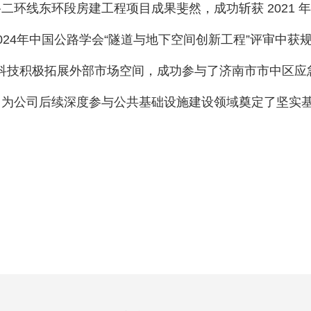
环线东环段房建工程项目成果斐然，成功斩获 2021 
2024年中国公路学会“隧道与地下空间创新工程”评审中获
) 科技积极拓展外部市场空间，成功参与了济南市市中区
，为公司后续深度参与公共基础设施建设领域奠定了坚实