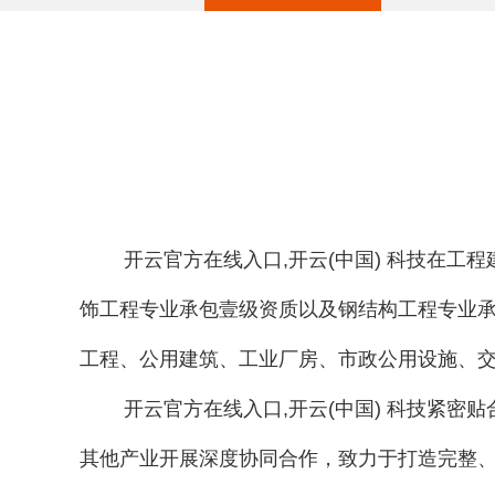
开云官方在线入口,开云(中国) 科技在
饰工程专业承包壹级资质以及钢结构工程专业
工程、公用建筑、工业厂房、市政公用设施、
开云官方在线入口,开云(中国) 科技紧密
其他产业开展深度协同合作，致力于打造完整