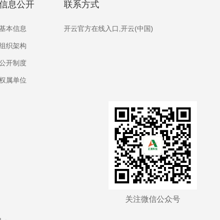
信息公开
联系方式
基本信息
开云官方在线入口,开云(中国)
组织架构
公开制度
权属单位
关注微信公众号