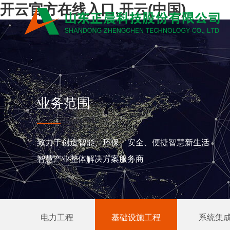
开云官方在线入口,开云(中国)
业务范围
致力于创造智能、环保、安全、便捷智慧新生活
智慧产业整体解决方案服务商
电力工程
基础设施工程
系统集