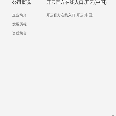
公司概况
开云官方在线入口,开云(中国)
企业简介
开云官方在线入口,开云(中国)
发展历程
资质荣誉