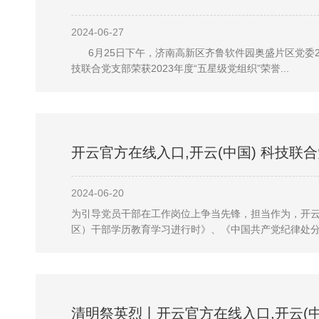
2024-06-27
6月25日下午，济南高新区齐鲁软件园奥盛片区党委20
技联合党支部荣获2023年度“五星级党组织”荣誉...
开云官方在线入口,开云(中国) 科技联
2024-06-20
为引导党员干部在工作岗位上争当先锋，担当作为，开云官
区）干部学历教育学习进行时》、《中国共产党纪律处分条
清明祭英烈丨开云官方在线入口,开云(