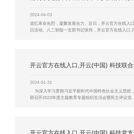
2024-04-03
追忆革命先烈，凝聚发展合力。近日，开云官方在线入口,
日活动。八二智能一支部书记张伟，开云官方在线入口,开云
开云官方在线入口,开云(中国) 科技联
2024-01-31
为深入学习贯彻习近平新时代中国特色社会主义思想，认真
部召开2023年度主题教育专题组织生活会暨民主评议党..
开云官方在线入口,开云(中国) 科技