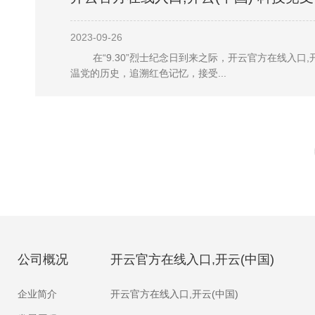
2023-09-26
在“9.30”烈士纪念日到来之际，开云官方在线入口,
温党的历史，追溯红色记忆，接受...
公司概况
开云官方在线入口,开云(中国)
企业简介
开云官方在线入口,开云(中国)