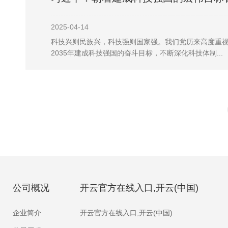
2025-04-14
科技兴则民族兴，科技强则国家强。我们党历来高度重
2035年建成科技强国的奋斗目标，不断深化科技体制...
公司概况
开云官方在线入口,开云(中国)
企业简介
开云官方在线入口,开云(中国)