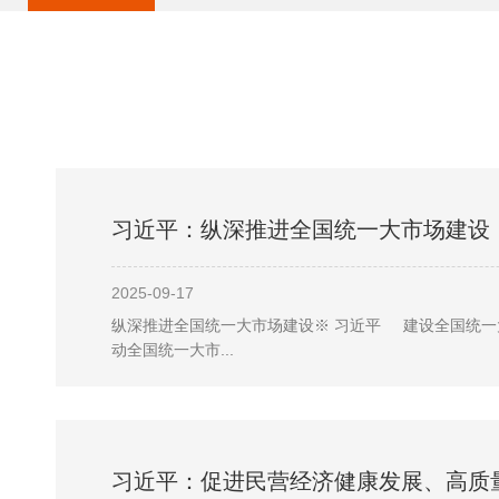
习近平：纵深推进全国统一大市场建设
2025-09-17
纵深推进全国统一大市场建设※ 习近平 建设全国统
动全国统一大市...
习近平：促进民营经济健康发展、高质