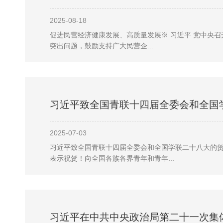
2025-08-18
促进民营经济健康发展、高质量发展※ 习近平 党中央
突出问题，鼓励支持广大民营企...
习近平致全国青联十四届全委会和全国
2025-07-03
习近平致全国青联十四届全委会和全国学联二十八大的贺
表示祝贺！向全国各族各界青年和青年...