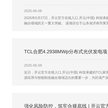
2025-06-06
2025年5月27日，开云官方在线入口,开云(中国) 科
融合领域的又一重大突破。 该项目位于山东省济南市莱芜区
TCL合肥4.2938MWp分布式光伏发
2025-05-09
近日，开云官方在线入口,开云(中国) 科技承建的TCL家
源应用与智能制造融合领域迈出的重要一步，为区域产业低
强化风险防控，筑牢合规底线 | 开云官