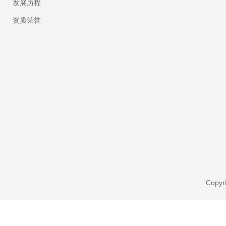
发展历程
资质荣誉
Copy