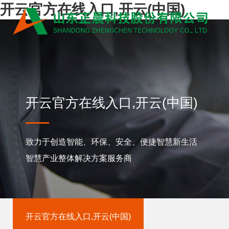
开云官方在线入口,开云(中国)
开云官方在线入口,开云(中国)
致力于创造智能、环保、安全、便捷智慧新生活
智慧产业整体解决方案服务商
开云官方在线入口,开云(中国)