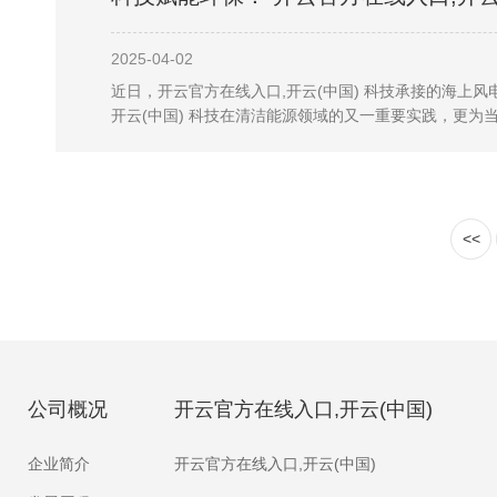
2025-04-02
近日，开云官方在线入口,开云(中国) 科技承接的海上
开云(中国) 科技在清洁能源领域的又一重要实践，更为当
<<
公司概况
开云官方在线入口,开云(中国)
企业简介
开云官方在线入口,开云(中国)