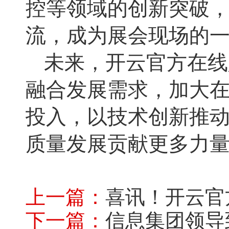
控等领域的创新突破
流，成为展会现场的
未来，开云官方在线
融合发展需求，加大
投入，以技术创新推
质量发展贡献更多力
上一篇：
喜讯！开云官方在线入
下一篇：
信息集团领导到开