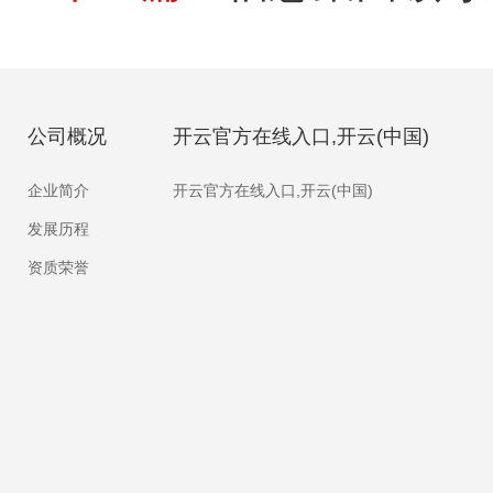
公司概况
开云官方在线入口,开云(中国)
企业简介
开云官方在线入口,开云(中国)
发展历程
资质荣誉