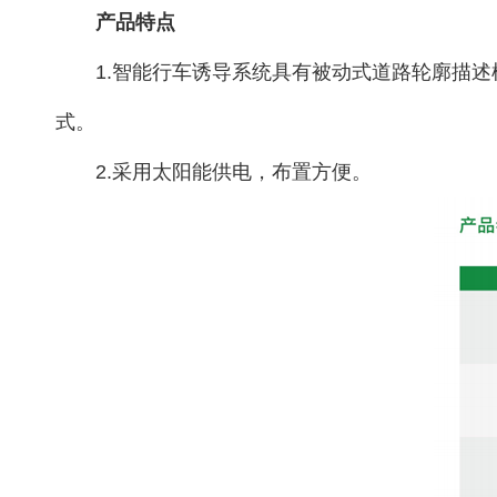
产品特点
1.智能行车诱导系统具有被动式道路轮廓描
式。
2.采用太阳能供电，布置方便。