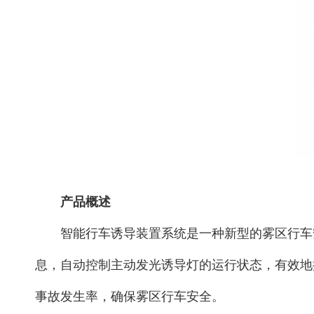
产品概述
智能行车诱导装置系统是一种新型的雾区行车
息，自动控制主动发光诱导灯的运行状态，有效地
事故发生率，确保雾区行车安全。