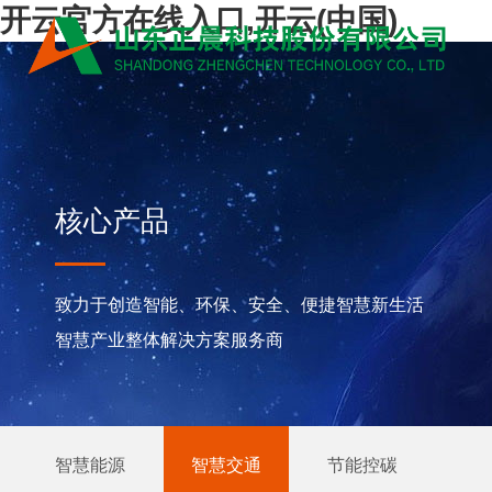
开云官方在线入口,开云(中国)
核心产品
致力于创造智能、环保、安全、便捷智慧新生活
智慧产业整体解决方案服务商
智慧能源
智慧交通
节能控碳