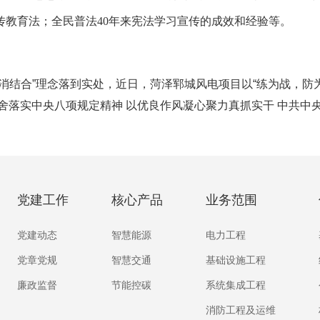
传教育法；全民普法40年来宪法学习宣传的成效和经验等。
合”理念落到实处，近日，菏泽郓城风电项目以“练为战，防为先”为导
舍落实中央八项规定精神 以优良作风凝心聚力真抓实干 中共中
党建工作
核心产品
业务范围
党建动态
智慧能源
电力工程
党章党规
智慧交通
基础设施工程
廉政监督
节能控碳
系统集成工程
消防工程及运维