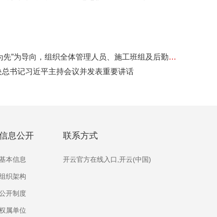
向，组织全体管理人员、施工班组及后勤人员等人员，开展
央总书记习近平主持会议并发表重要讲话
信息公开
联系方式
基本信息
开云官方在线入口,开云(中国)
组织架构
公开制度
权属单位