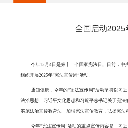
全国启动202
今年
12月4日是第十二个国家宪法日。日前，
组织开展2025年“宪法宣传周”活动。
通知强调，今年的
“宪法宣传周”活动坚持以习
法治思想、习近平文化思想和习近平总书记关于宪法
实施法治宣传教育法，加强宪法宣传教育，弘扬宪法
今年
“宪法宣传周”活动的重点宣传内容是：习