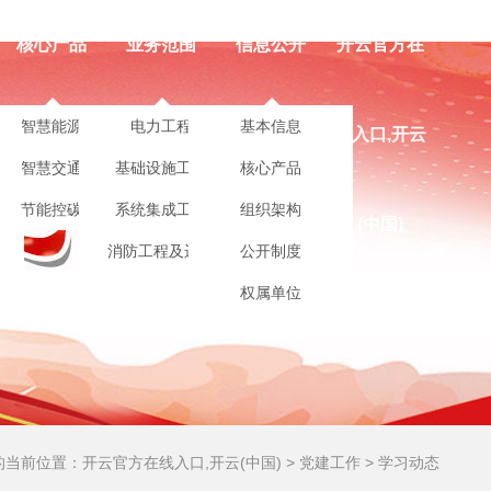
核心产品
业务范围
信息公开
开云官方在
智慧能源
电力工程
基本信息
线入口,开云
智慧交通
基础设施工程
核心产品
节能控碳
系统集成工程
组织架构
(中国)
消防工程及运维
公开制度
权属单位
的当前位置：
开云官方在线入口,开云(中国)
>
党建工作
> 学习动态