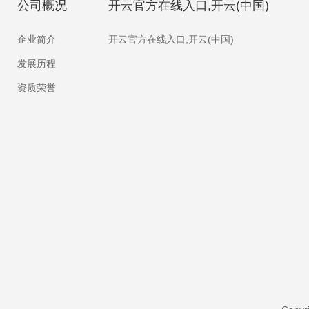
公司概况
开云官方在线入口,开云(中国)
企业简介
开云官方在线入口,开云(中国)
发展历程
资质荣誉