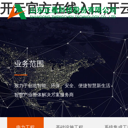
开云官方在线入口,开云
业务范围
致力于创造智能、环保、安全、便捷智慧新生活
智慧产业整体解决方案服务商
电力工程
基础设施工程
系统集成工