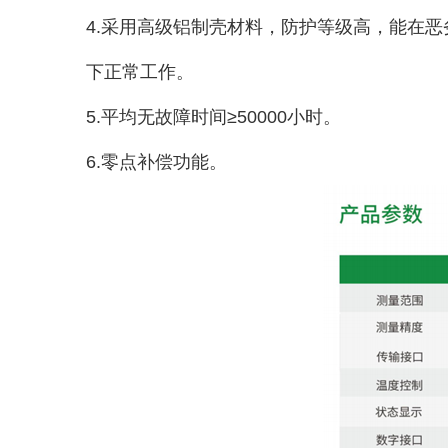
4.采用高级铝制壳材料，防护等级高，能在恶
下正常工作。
5.平均无故障时间≥
50000
小时。
6.零点补偿功能。