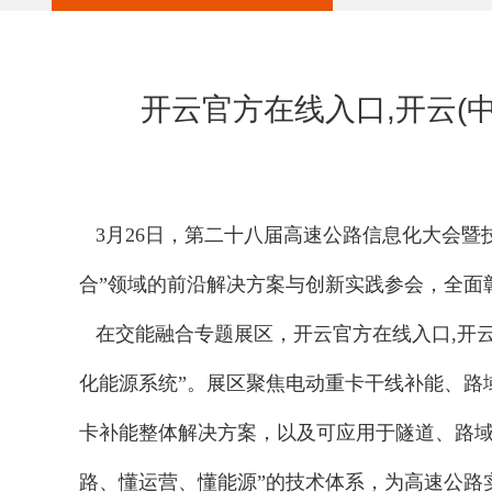
开云官方在线入口,开云(
3
月
26
日，第二十八届高速公路信息化大会暨技
合
”领域的前沿解决方案与创新实践
参会，全面
在交能融合专题展区，开云官方在线入口,开云
化能源系统”。
展
区聚焦电动重卡干线补能、路
卡补能整体解决方案，以及可应用于隧道、路
路、懂运营、懂能源”的技术体系，为高速公路