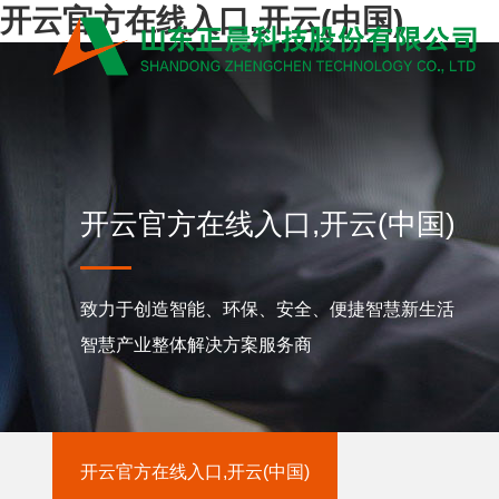
开云官方在线入口,开云(中国)
开云官方在线入口,开云(中国)
致力于创造智能、环保、安全、便捷智慧新生活
智慧产业整体解决方案服务商
开云官方在线入口,开云(中国)