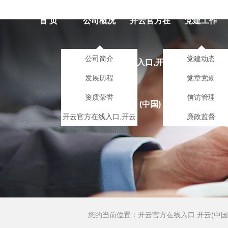
首 页
公司概况
开云官方在
党建工作
公司简介
党建动态
线入口,开云
发展历程
党章党规
资质荣誉
信访管理
(中国)
开云官方在线入口,开云
廉政监督
(中国)
您的当前位置：
开云官方在线入口,开云(中国