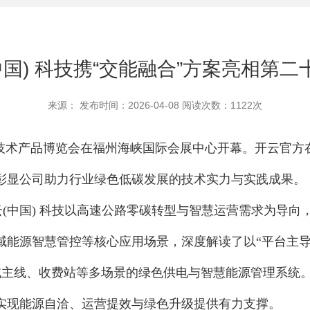
中国) 科技携“交能融合”方案亮相第
来源： 发布时间：2026-04-08 阅读次数：1122次
术产品博览会在福州海峡国际会展中心开幕。开云官方在线
彰显公司助力行业绿色低碳发展的技术实力与实践成果。
(中国) 科技以高速公路零碳转型与智慧运营需求为导向
域能源智慧管控等核心应用
场景，深度解读了以
“平台主
域主线、收费站等多场景的绿色供电与智慧能源管理系统
实现能源自洽、运营提效与绿色升级提供有力支撑。