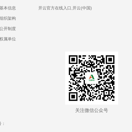
基本信息
开云官方在线入口,开云(中国)
组织架构
公开制度
权属单位
关注微信公众号
案号：