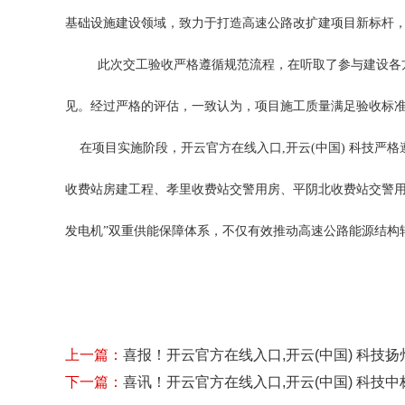
基础设施建设领域，致力于打造高速公路改扩建项目新标杆
此次交工验收严格遵循规范流程，在听取了参与建设各
见。经过严格的评估，一致认为，项目施工质量满足验收标
在项目实施阶段，开云官方在线入口,开云(中国) 科技严格
收费站房建工程、孝里收费站交警用房、平阴北收费站交警用
发电机”双重供能保障体系，
不仅有效推动高速公路能源结构
上一篇：
喜报！开云官方在线入口,开云(中国) 科技扬
下一篇：
喜讯！开云官方在线入口,开云(中国) 科技